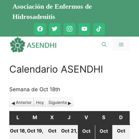
Saltar
Asociación de Enfermos de
al
Hidrosadenitis
contenido
Menú
Calendario ASENDHI
Semana de Oct 18th
Anterior
Hoy
Siguiente
L
LUNES
M
MARTES
X
MIÉRCOLES
J
JUEVES
V
VIERNES
S
SÁBADO
D
DOMI
Oct 18,
Oct 19,
Oct
Oct 21,
Oct
Oct
Oct