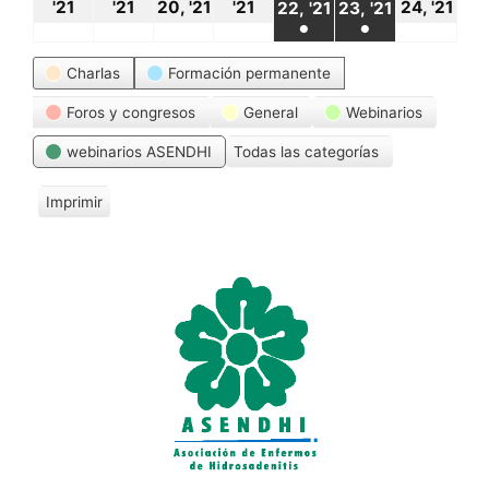
18
19
20
21
24
22
23
'21
'21
20, '21
'21
24, '21
22, '21
23, '21
●
●
octubre,
octubre,
octubre,
octubre,
oct
octubre,
octubre,
(1
(1
Categorías
2021
2021
2021
2021
20
Charlas
Formación permanente
2021
2021
event)
event)
Foros y congresos
General
Webinarios
webinarios ASENDHI
Todas las categorías
Imprimir
V
i
s
t
a
s