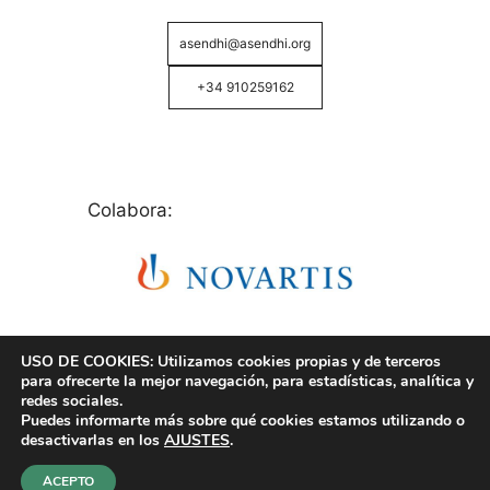
asendhi@asendhi.org
+34 910259162
Colabora:
USO DE COOKIES: Utilizamos cookies propias y de terceros
para ofrecerte la mejor navegación, para estadísticas, analítica y
redes sociales.
Puedes informarte más sobre qué cookies estamos utilizando o
© Copyright 2026 ASENDHI - Asociación de Enfermos
desactivarlas en los
AJUSTES
.
de Hidrosadenitis -
Política de Privacidad, Cookies y
Aviso Legal
.
ACEPTO