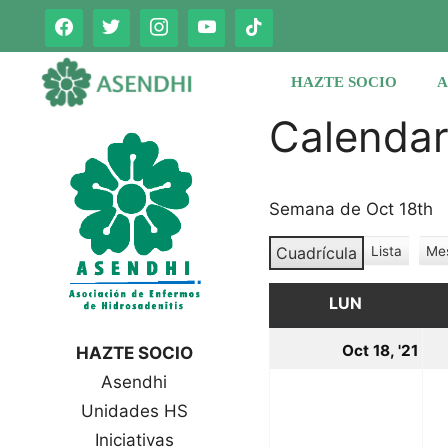
Saltar
al
contenido
HAZTE SOCIO
A
Calenda
Semana de Oct 18th
Cuadrícula
Lista
Me
V
V
e
e
r
LUN
LUNES
r
c
c
o
18
Oct 18, '21
HAZTE SOCIO
o
m
oc
Asendhi
o
m
o
Unidades HS
20
Iniciativas