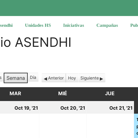
sendhi
Unidades HS
Iniciativas
Campañas
Pub
rio ASENDHI
s
Semana
Día
Anterior
Hoy
Siguiente
MAR
MARTES
MIÉ
MIÉRCOLES
JUE
JUEVES
19
20
2
Oct 19, '21
Oct 20, '21
Oct 21, '21
tubre,
octubre,
octubre,
o
21
2021
2021
2