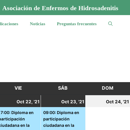
Asociación de Enfermos de Hidrosadenitis
licaciones
Noticias
Preguntas frecuentes
VIE
VIERNES
SÁB
SÁBADO
DOM
DOMI
1
22
(1
23
(1
Oct 22, '21
Oct 23, '21
Oct 24, '21
ctubre,
octubre,
event)
octubre,
event)
17:00: Diploma en
09:00: Diploma en
participación
participación
021
2021
2021
ciudadana en la
ciudadana en la