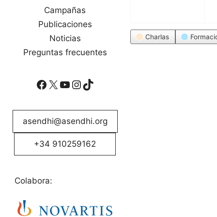
Campañas
Publicaciones
Categorías
Charlas
Formaci
Noticias
Preguntas frecuentes
Facebook
X
YouTube
Instagram
TikTok
asendhi@asendhi.org
+34 910259162
Colabora: