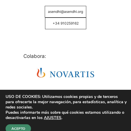
asendhi@asendhi.org
+34 910259162
Colabora:
USO DE COOKIES: Utilizamos cookies propias y de terceros
para ofrecerte la mejor navegación, para estadísticas, analítica y
redes sociales.
Puedes informarte más sobre qué cookies estamos utilizando o
© Copyright 2026 ASENDHI - Asociación de Enfermos
desactivarlas en los
AJUSTES
.
de Hidrosadenitis -
Política de Privacidad, Cookies y
Aviso Legal
.
ACEPTO