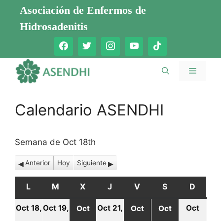
Saltar
Asociación de Enfermos de
al
Hidrosadenitis
contenido
Menú
Calendario ASENDHI
Semana de Oct 18th
Anterior
Hoy
Siguiente
L
LUNES
M
MARTES
X
MIÉRCOLES
J
JUEVES
V
VIERNES
S
SÁBADO
D
DOMI
Oct 18,
Oct 19,
Oct 21,
Oct
Oct
Oct
Oct