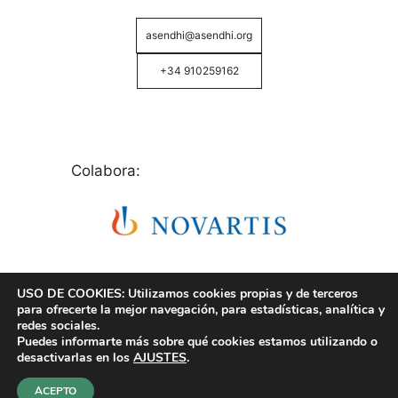
asendhi@asendhi.org
+34 910259162
Colabora:
USO DE COOKIES: Utilizamos cookies propias y de terceros
para ofrecerte la mejor navegación, para estadísticas, analítica y
redes sociales.
Puedes informarte más sobre qué cookies estamos utilizando o
© Copyright 2026 ASENDHI - Asociación de Enfermos
desactivarlas en los
AJUSTES
.
de Hidrosadenitis -
Política de Privacidad, Cookies y
Aviso Legal
.
ACEPTO