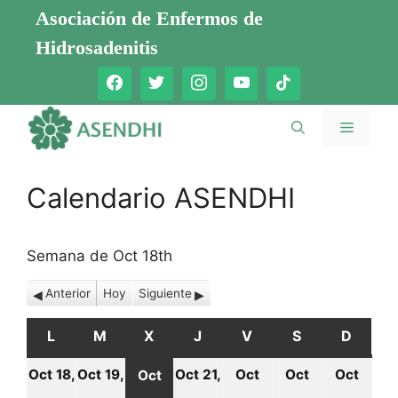
Saltar
Asociación de Enfermos de
al
Hidrosadenitis
contenido
Menú
Calendario ASENDHI
Semana de Oct 18th
Anterior
Hoy
Siguiente
L
LUNES
M
MARTES
X
MIÉRCOLES
J
JUEVES
V
VIERNES
S
SÁBADO
D
DOMI
Oct 18,
Oct 19,
Oct 21,
Oct
Oct
Oct
Oct