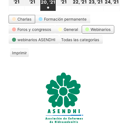
18
19
21
22
23
24
20
'21
'21
'21
22, '21
23, '21
24, '21
20, '21
●
octubre,
octubre,
octubre,
octubre,
octubre,
oct
octubre,
(1
Categorías
2021
2021
2021
2021
2021
20
Charlas
Formación permanente
2021
event)
Foros y congresos
General
Webinarios
webinarios ASENDHI
Todas las categorías
Imprimir
V
i
s
t
a
s