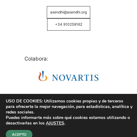
asendhi@asendhi.org
+34 910259162
Colabora:
USO DE COOKIES: Utilizamos cookies propias y de terceros
para ofrecerte la mejor navegación, para estadísticas, analítica y
redes sociales.
Puedes informarte más sobre qué cookies estamos utilizando o
© Copyright 2026 ASENDHI - Asociación de Enfermos
desactivarlas en los
AJUSTES
.
de Hidrosadenitis -
Política de Privacidad, Cookies y
Aviso Legal
.
ACEPTO