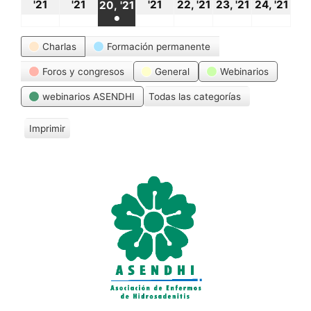
18
19
21
22
23
24
20
'21
'21
'21
22, '21
23, '21
24, '21
20, '21
●
octubre,
octubre,
octubre,
octubre,
octubre,
oct
octubre,
(1
Categorías
2021
2021
2021
2021
2021
20
Charlas
Formación permanente
2021
event)
Foros y congresos
General
Webinarios
webinarios ASENDHI
Todas las categorías
Imprimir
V
i
s
t
a
s