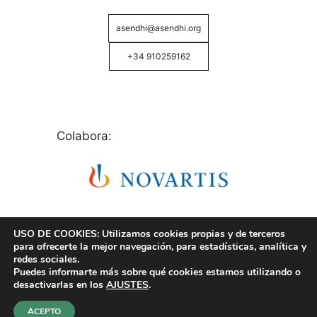
asendhi@asendhi.org
+34 910259162
Colabora:
USO DE COOKIES: Utilizamos cookies propias y de terceros
para ofrecerte la mejor navegación, para estadísticas, analítica y
redes sociales.
Puedes informarte más sobre qué cookies estamos utilizando o
© Copyright 2026 ASENDHI - Asociación de Enfermos
desactivarlas en los
AJUSTES
.
de Hidrosadenitis -
Política de Privacidad, Cookies y
Aviso Legal
.
ACEPTO