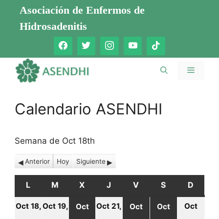
Saltar
Asociación de Enfermos de
al
Hidrosadenitis
contenido
Menú
Calendario ASENDHI
Semana de Oct 18th
Anterior
Hoy
Siguiente
L
LUNES
M
MARTES
X
MIÉRCOLES
J
JUEVES
V
VIERNES
S
SÁBADO
D
DOMI
Oct 18,
Oct 19,
Oct 21,
Oct
Oct
Oct
Oct