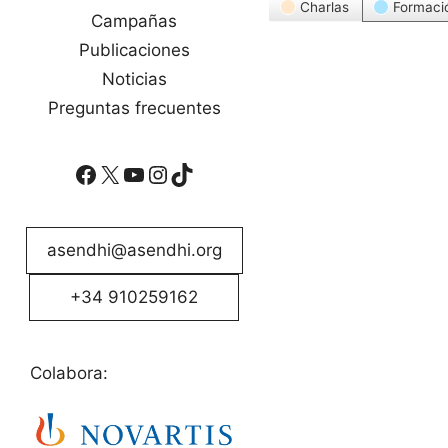
Categorías
Charlas
Formaci
Campañas
Publicaciones
Noticias
Preguntas frecuentes
Facebook
X
YouTube
Instagram
TikTok
asendhi@asendhi.org
+34 910259162
Colabora: