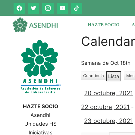
Saltar
al
contenido
HAZTE SOCIO
A
Calenda
Semana de Oct 18th
Cuadrícula
Lista
Mes
V
V
e
e
r
20 octubre, 2021
r
c
c
o
HAZTE SOCIO
22 octubre, 2021
o
m
Asendhi
o
m
23 octubre, 2021
o
Unidades HS
Iniciativas