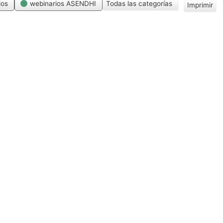
ios
webinarios ASENDHI
Todas las categorías
Imprimir
V
i
s
t
a
s