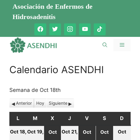
Saltar
Asociación de Enfermos de
al
Hidrosadenitis
contenido
Menú
Calendario ASENDHI
Semana de Oct 18th
Anterior
Hoy
Siguiente
L
LUNES
M
MARTES
X
MIÉRCOLES
J
JUEVES
V
VIERNES
S
SÁBADO
D
DOMI
Oct 18,
Oct 19,
Oct 21,
Oct
Oct
Oct
Oct