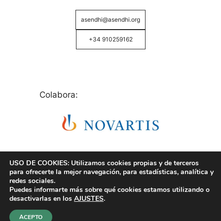
asendhi@asendhi.org
+34 910259162
Colabora:
USO DE COOKIES: Utilizamos cookies propias y de terceros
para ofrecerte la mejor navegación, para estadísticas, analítica y
redes sociales.
Puedes informarte más sobre qué cookies estamos utilizando o
© Copyright 2026 ASENDHI - Asociación de Enfermos
desactivarlas en los
AJUSTES
.
de Hidrosadenitis -
Política de Privacidad, Cookies y
Aviso Legal
.
ACEPTO