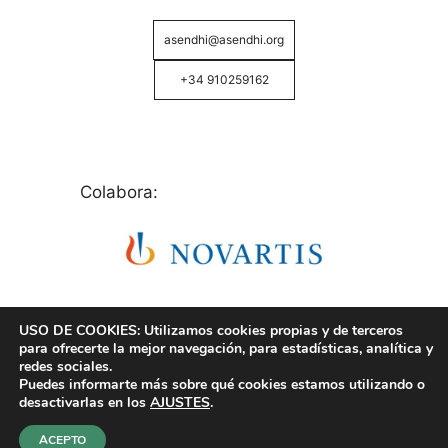
asendhi@asendhi.org
+34 910259162
Colabora:
USO DE COOKIES: Utilizamos cookies propias y de terceros
para ofrecerte la mejor navegación, para estadísticas, analítica y
redes sociales.
Puedes informarte más sobre qué cookies estamos utilizando o
© Copyright 2026 ASENDHI - Asociación de Enfermos
desactivarlas en los
AJUSTES
.
de Hidrosadenitis -
Política de Privacidad, Cookies y
Aviso Legal
.
ACEPTO