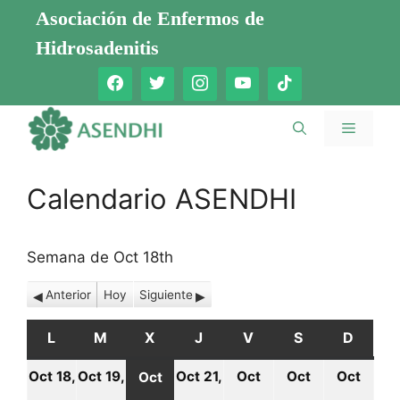
Saltar
Asociación de Enfermos de
al
Hidrosadenitis
contenido
Menú
Calendario ASENDHI
Semana de Oct 18th
Anterior
Hoy
Siguiente
L
LUNES
M
MARTES
X
MIÉRCOLES
J
JUEVES
V
VIERNES
S
SÁBADO
D
DOMI
Oct 18,
Oct 19,
Oct 21,
Oct
Oct
Oct
Oct