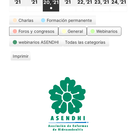
18
19
21
22
23
24
20
'21
'21
'21
22, '21
23, '21
24, '21
20, '21
●
octubre,
octubre,
octubre,
octubre,
octubre,
oct
octubre,
(1
Categorías
2021
2021
2021
2021
2021
20
Charlas
Formación permanente
2021
event)
Foros y congresos
General
Webinarios
webinarios ASENDHI
Todas las categorías
Imprimir
V
i
s
t
a
s