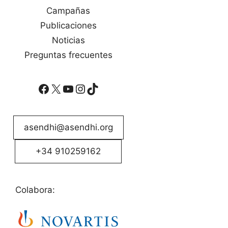
Campañas
Publicaciones
Noticias
Preguntas frecuentes
Facebook
X
YouTube
Instagram
TikTok
asendhi@asendhi.org
+34 910259162
Colabora: