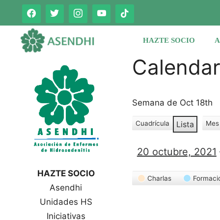
Saltar
al
contenido
HAZTE SOCIO
A
Calenda
Semana de Oct 18th
Cuadrícula
Lista
Mes
V
V
e
e
r
20 octubre, 2021
r
c
c
o
HAZTE SOCIO
Categorías
o
m
Charlas
Formaci
Asendhi
o
m
o
Unidades HS
Iniciativas