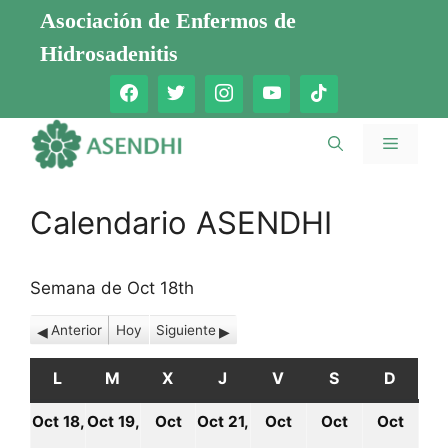
Saltar
Asociación de Enfermos de
al
Hidrosadenitis
contenido
Menú
Calendario ASENDHI
Semana de Oct 18th
Anterior
Hoy
Siguiente
L
LUNES
M
MARTES
X
MIÉRCOLES
J
JUEVES
V
VIERNES
S
SÁBADO
D
DOMI
Oct 18,
Oct 19,
Oct
Oct 21,
Oct
Oct
Oct