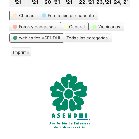
18
19
20
21
22
23
24
'21
'21
20, '21
'21
22, '21
23, '21
24, '21
octubre,
octubre,
octubre,
octubre,
octubre,
octubre,
oct
Categorías
Charlas
Formación permanente
2021
2021
2021
2021
2021
2021
20
Foros y congresos
General
Webinarios
webinarios ASENDHI
Todas las categorías
Imprimir
V
i
s
t
a
s