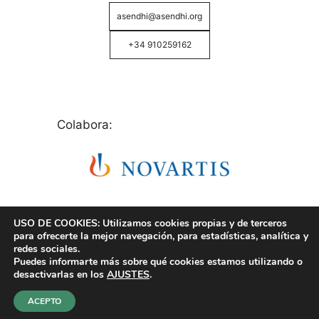
asendhi@asendhi.org
+34 910259162
Colabora:
USO DE COOKIES: Utilizamos cookies propias y de terceros
para ofrecerte la mejor navegación, para estadísticas, analítica y
redes sociales.
Puedes informarte más sobre qué cookies estamos utilizando o
© Copyright 2026 ASENDHI - Asociación de Enfermos
desactivarlas en los
AJUSTES
.
de Hidrosadenitis -
Política de Privacidad, Cookies y
Aviso Legal
.
ACEPTO