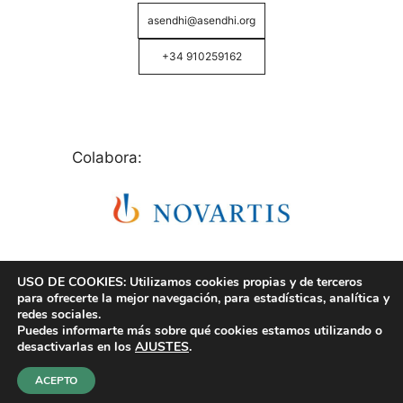
asendhi@asendhi.org
+34 910259162
Colabora:
USO DE COOKIES: Utilizamos cookies propias y de terceros
para ofrecerte la mejor navegación, para estadísticas, analítica y
redes sociales.
Puedes informarte más sobre qué cookies estamos utilizando o
© Copyright 2026 ASENDHI - Asociación de Enfermos
desactivarlas en los
AJUSTES
.
de Hidrosadenitis -
Política de Privacidad, Cookies y
Aviso Legal
.
ACEPTO