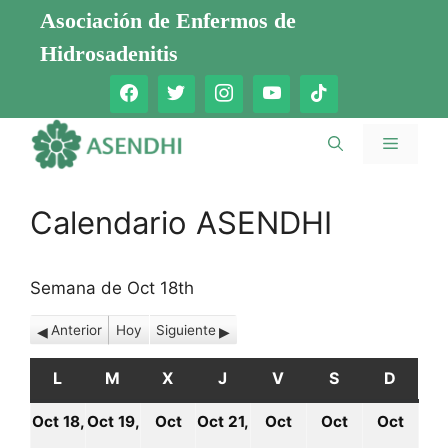
Saltar
Asociación de Enfermos de
al
Hidrosadenitis
contenido
Menú
Calendario ASENDHI
Semana de Oct 18th
Anterior
Hoy
Siguiente
L
LUNES
M
MARTES
X
MIÉRCOLES
J
JUEVES
V
VIERNES
S
SÁBADO
D
DOMI
Oct 18,
Oct 19,
Oct
Oct 21,
Oct
Oct
Oct