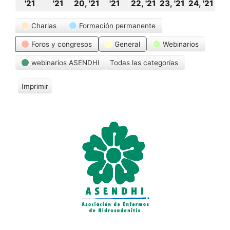
18
19
20
21
22
23
24
'21
'21
20, '21
'21
22, '21
23, '21
24, '21
octubre,
octubre,
octubre,
octubre,
octubre,
octubre,
oct
Categorías
Charlas
Formación permanente
2021
2021
2021
2021
2021
2021
20
Foros y congresos
General
Webinarios
webinarios ASENDHI
Todas las categorías
Imprimir
V
i
s
t
a
s