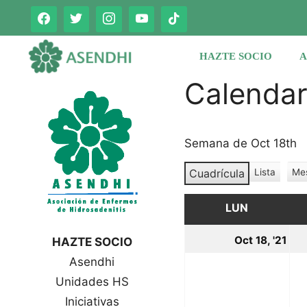
Saltar
al
contenido
HAZTE SOCIO
A
Calenda
Semana de Oct 18th
Cuadrícula
Lista
Me
V
V
e
e
r
LUN
LUNES
r
c
c
o
18
Oct 18, '21
HAZTE SOCIO
o
m
oc
Asendhi
o
m
o
Unidades HS
20
Iniciativas