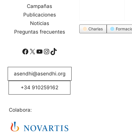
Campañas
Publicaciones
Noticias
Categorías
Charlas
Formaci
Preguntas frecuentes
Facebook
X
YouTube
Instagram
TikTok
asendhi@asendhi.org
+34 910259162
Colabora: