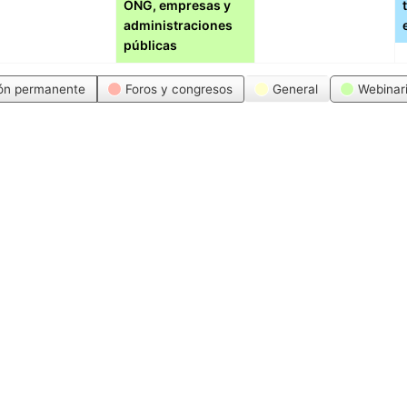
ONG, empresas y
administraciones
públicas
ón permanente
Foros y congresos
General
Webinar