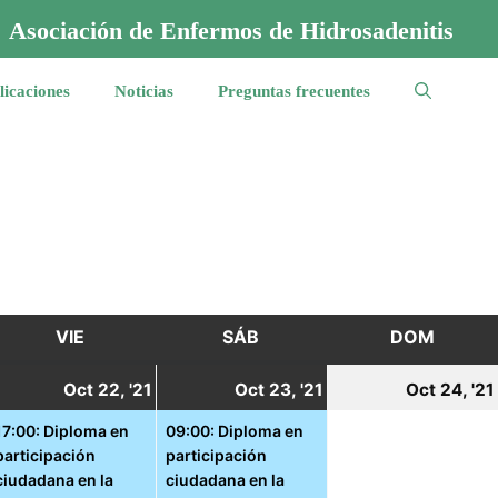
Asociación de Enfermos de Hidrosadenitis
licaciones
Noticias
Preguntas frecuentes
VIE
VIERNES
SÁB
SÁBADO
DOM
DOMI
1
22
(1
23
(1
Oct 22, '21
Oct 23, '21
Oct 24, '21
ctubre,
octubre,
event)
octubre,
event)
17:00: Diploma en
09:00: Diploma en
participación
participación
021
2021
2021
ciudadana en la
ciudadana en la