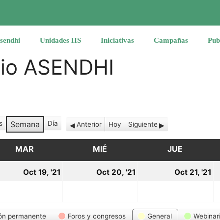
sendhi
Unidades HS
Iniciativas
Campañas
Pub
rio ASENDHI
s
Semana
Día
Anterior
Hoy
Siguiente
MAR
MARTES
MIÉ
MIÉRCOLES
JUE
JUEVES
19
20
2
Oct 19, '21
Oct 20, '21
Oct 21, '21
tubre,
octubre,
octubre,
o
21
2021
2021
2
ón permanente
Foros y congresos
General
Webinar