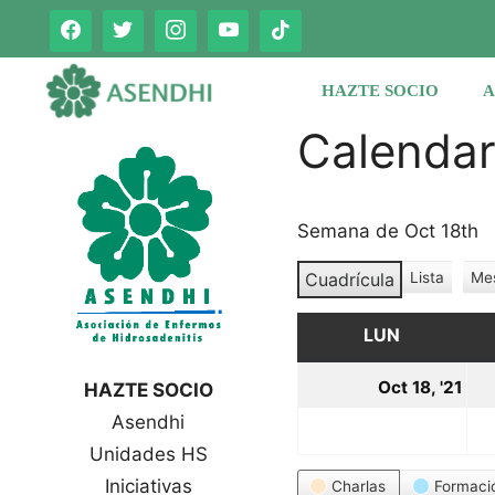
Saltar
al
contenido
HAZTE SOCIO
A
Calenda
Semana de Oct 18th
Cuadrícula
Lista
Me
V
V
e
e
r
LUN
LUNES
r
c
c
o
18
Oct 18, '21
HAZTE SOCIO
o
m
oc
Asendhi
o
m
o
Unidades HS
20
Categorías
Iniciativas
Charlas
Formaci