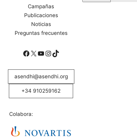
Campañas
Publicaciones
Noticias
Preguntas frecuentes
Facebook
X
YouTube
Instagram
TikTok
asendhi@asendhi.org
+34 910259162
Colabora: