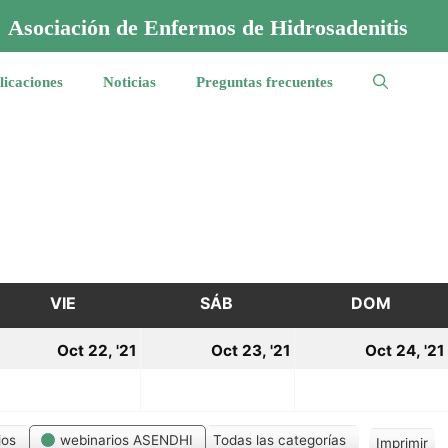
Asociación de Enfermos de Hidrosadenitis
licaciones
Noticias
Preguntas frecuentes
VIE
VIERNES
SÁB
SÁBADO
DOM
DOMI
1
22
23
Oct 22, '21
Oct 23, '21
Oct 24, '21
ctubre,
octubre,
octubre,
021
2021
2021
ios
webinarios ASENDHI
Todas las categorías
Imprimir