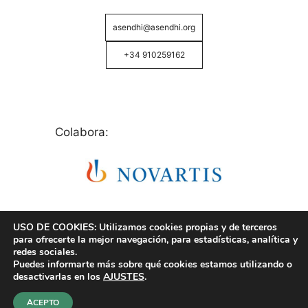
asendhi@asendhi.org
+34 910259162
Colabora:
USO DE COOKIES: Utilizamos cookies propias y de terceros
para ofrecerte la mejor navegación, para estadísticas, analítica y
redes sociales.
Puedes informarte más sobre qué cookies estamos utilizando o
© Copyright 2026 ASENDHI - Asociación de Enfermos
desactivarlas en los
AJUSTES
.
de Hidrosadenitis -
Política de Privacidad, Cookies y
Aviso Legal
.
ACEPTO