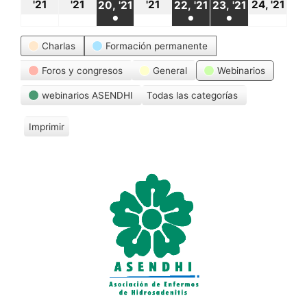
18
19
21
24
20
22
23
'21
'21
'21
24, '21
20, '21
22, '21
23, '21
●
●
●
octubre,
octubre,
octubre,
oct
octubre,
octubre,
octubre,
(1
(1
(1
Categorías
2021
2021
2021
20
Charlas
Formación permanente
2021
2021
2021
event)
event)
event)
Foros y congresos
General
Webinarios
webinarios ASENDHI
Todas las categorías
Imprimir
V
i
s
t
a
s