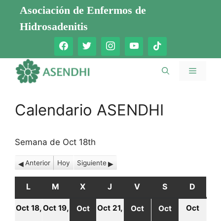
Saltar
Asociación de Enfermos de
al
Hidrosadenitis
contenido
Menú
Calendario ASENDHI
Semana de Oct 18th
Anterior
Hoy
Siguiente
L
LUNES
M
MARTES
X
MIÉRCOLES
J
JUEVES
V
VIERNES
S
SÁBADO
D
DOMI
Oct 18,
Oct 19,
Oct 21,
Oct
Oct
Oct
Oct