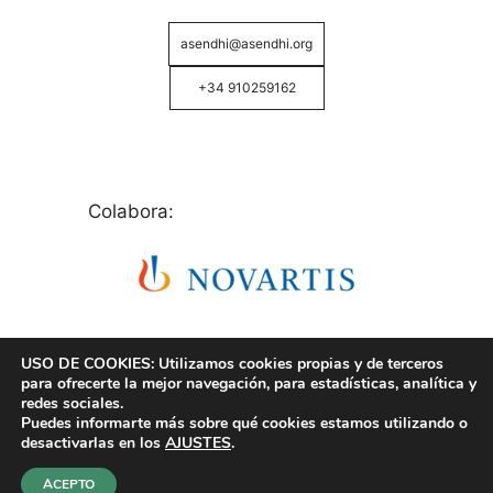
asendhi@asendhi.org
+34 910259162
Colabora:
USO DE COOKIES: Utilizamos cookies propias y de terceros
para ofrecerte la mejor navegación, para estadísticas, analítica y
redes sociales.
Puedes informarte más sobre qué cookies estamos utilizando o
© Copyright 2026 ASENDHI - Asociación de Enfermos
desactivarlas en los
AJUSTES
.
de Hidrosadenitis -
Política de Privacidad, Cookies y
Aviso Legal
.
ACEPTO