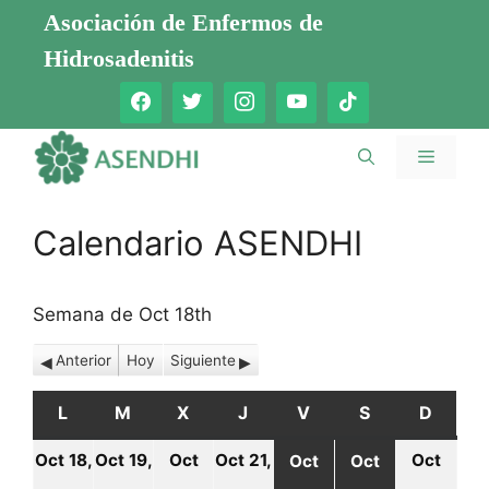
Saltar
Asociación de Enfermos de
al
Hidrosadenitis
contenido
Menú
Calendario ASENDHI
Semana de Oct 18th
Anterior
Hoy
Siguiente
L
LUNES
M
MARTES
X
MIÉRCOLES
J
JUEVES
V
VIERNES
S
SÁBADO
D
DOMI
Oct 18,
Oct 19,
Oct
Oct 21,
Oct
Oct
Oct