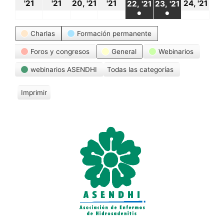
18
19
20
21
24
22
23
'21
'21
20, '21
'21
24, '21
22, '21
23, '21
●
●
octubre,
octubre,
octubre,
octubre,
oct
octubre,
octubre,
(1
(1
Categorías
2021
2021
2021
2021
20
Charlas
Formación permanente
2021
2021
event)
event)
Foros y congresos
General
Webinarios
webinarios ASENDHI
Todas las categorías
Imprimir
V
i
s
t
a
s