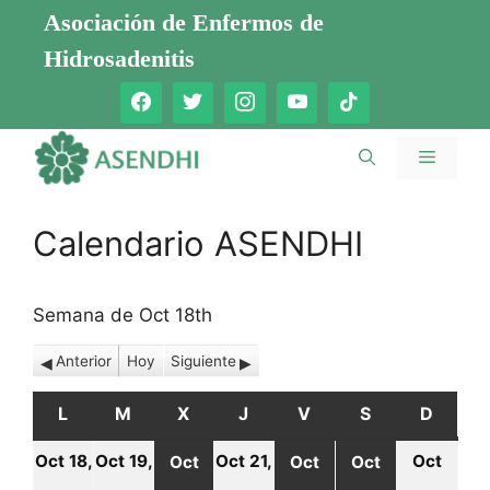
Saltar
Asociación de Enfermos de
al
Hidrosadenitis
contenido
Menú
Calendario ASENDHI
Semana de Oct 18th
Anterior
Hoy
Siguiente
L
LUNES
M
MARTES
X
MIÉRCOLES
J
JUEVES
V
VIERNES
S
SÁBADO
D
DOMI
Oct 18,
Oct 19,
Oct 21,
Oct
Oct
Oct
Oct