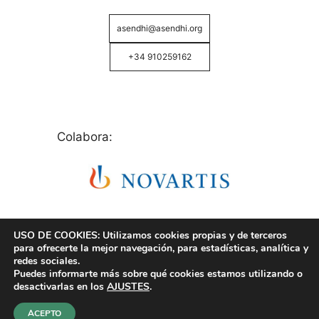
asendhi@asendhi.org
+34 910259162
Colabora:
USO DE COOKIES: Utilizamos cookies propias y de terceros
para ofrecerte la mejor navegación, para estadísticas, analítica y
redes sociales.
Puedes informarte más sobre qué cookies estamos utilizando o
© Copyright 2026 ASENDHI - Asociación de Enfermos
desactivarlas en los
AJUSTES
.
de Hidrosadenitis -
Política de Privacidad, Cookies y
Aviso Legal
.
ACEPTO