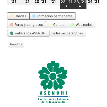
18
19
20
21
24
22
23
'21
'21
20, '21
'21
24, '21
22, '21
23, '21
●
●
octubre,
octubre,
octubre,
octubre,
oct
octubre,
octubre,
(1
(1
Categorías
2021
2021
2021
2021
20
Charlas
Formación permanente
2021
2021
event)
event)
Foros y congresos
General
Webinarios
webinarios ASENDHI
Todas las categorías
Imprimir
V
i
s
t
a
s