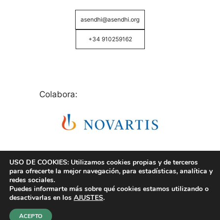
asendhi@asendhi.org
+34 910259162
Colabora:
USO DE COOKIES: Utilizamos cookies propias y de terceros
para ofrecerte la mejor navegación, para estadísticas, analítica y
redes sociales.
Puedes informarte más sobre qué cookies estamos utilizando o
© Copyright 2026 ASENDHI - Asociación de Enfermos
desactivarlas en los
AJUSTES
.
de Hidrosadenitis -
Política de Privacidad, Cookies y
Aviso Legal
.
ACEPTO