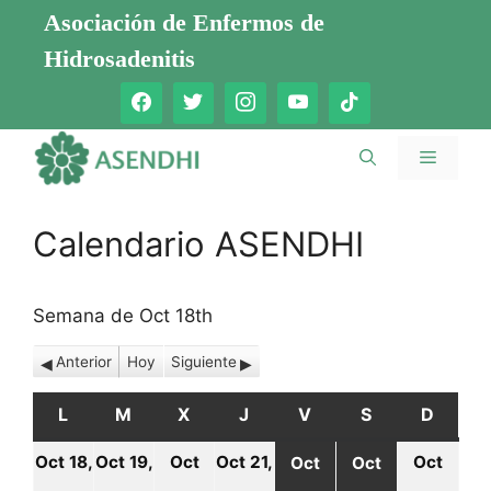
Saltar
Asociación de Enfermos de
al
Hidrosadenitis
contenido
Menú
Calendario ASENDHI
Semana de Oct 18th
Anterior
Hoy
Siguiente
L
LUNES
M
MARTES
X
MIÉRCOLES
J
JUEVES
V
VIERNES
S
SÁBADO
D
DOMI
Oct 18,
Oct 19,
Oct
Oct 21,
Oct
Oct
Oct