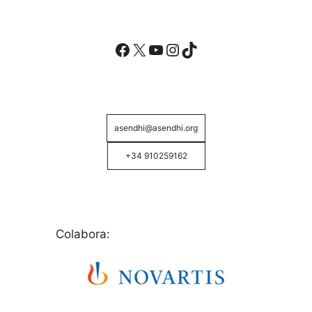
Facebook
X
YouTube
Instagram
TikTok
asendhi@asendhi.org
+34 910259162
Colabora: