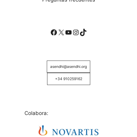
Facebook
X
YouTube
Instagram
TikTok
asendhi@asendhi.org
+34 910259162
Colabora: