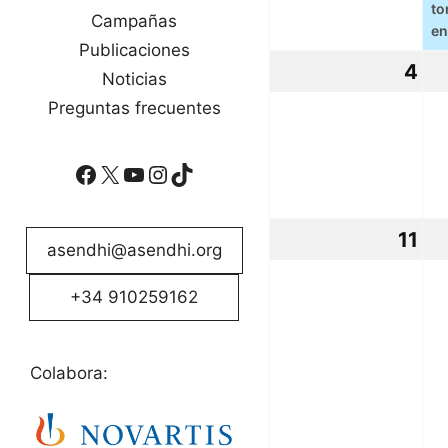
to
Campañas
en
Publicaciones
4
4
Noticias
oc
Preguntas frecuentes
20
Facebook
X
YouTube
Instagram
TikTok
11
11
asendhi@asendhi.org
oc
+34 910259162
20
Colabora: