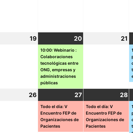
19
19
20
20
(1
21
2
tubre,
octubre,
octubre,
event)
o
10:00: Webinario :
Colaboraciones
21
2021
2021
2
tecnológicas entre
ONG, empresas y
administraciones
públicas
26
26
27
27
(1
28
2
(1
tubre,
octubre,
octubre,
event)
o
e
Todo el día: V
Todo el día: V
Encuentro FEP de
Encuentro FEP de
21
2021
2021
2
Organizaciones de
Organizaciones de
Pacientes
Pacientes