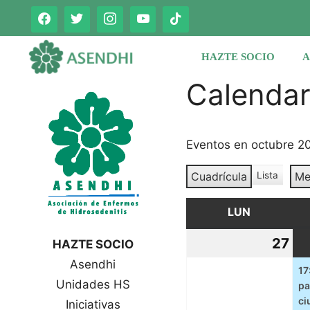
Saltar
al
contenido
HAZTE SOCIO
A
Calenda
Eventos en octubre 2
Cuadrícula
Lista
Me
V
V
e
e
r
LUN
LUNES
r
c
c
o
27
27
HAZTE SOCIO
o
m
Asendhi
se
o
m
17
o
Unidades HS
pa
20
ci
Iniciativas