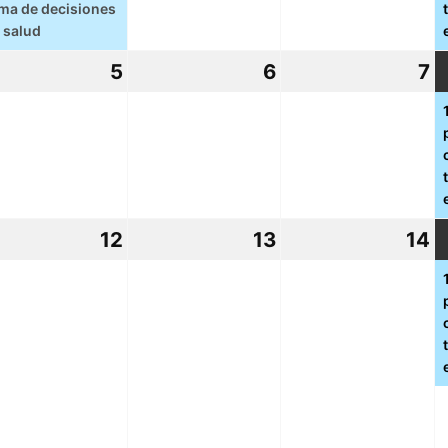
ma de decisiones
 salud
5
5
6
6
7
7
tubre,
octubre,
octubre,
o
21
2021
2021
2
12
12
13
13
14
1
tubre,
octubre,
octubre,
o
21
2021
2021
2