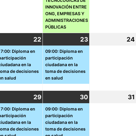
TECNOLÓGICAS DE
INNOVACIÓN ENTRE
ONG, EMPRESAS Y
ADMINISTRACIONES
PÚBLICAS
1
22
22
(1
23
23
(1
24
ctubre,
octubre,
event)
octubre,
event)
17:00: Diploma en
09:00: Diploma en
participación
participación
021
2021
2021
ciudadana en la
ciudadana en la
toma de decisiones
toma de decisiones
en salud
en salud
8
29
29
(1
30
30
(1
31
ctubre,
vent)
octubre,
event)
octubre,
event)
17:00: Diploma en
09:00: Diploma en
participación
participación
021
2021
2021
ciudadana en la
ciudadana en la
toma de decisiones
toma de decisiones
en salud
en salud