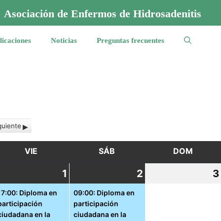
Asociación de Enfermos de Hidrosadenitis
licaciones
Noticias
Preguntas frecuentes
guiente
VIE
VIERNES
SÁB
SÁBADO
DOM
DOMI
0
1
1
(1
2
2
(1
3
eptiembre,
octubre,
event)
octubre,
event)
17:00: Diploma en
09:00: Diploma en
participación
participación
021
2021
2021
ciudadana en la
ciudadana en la