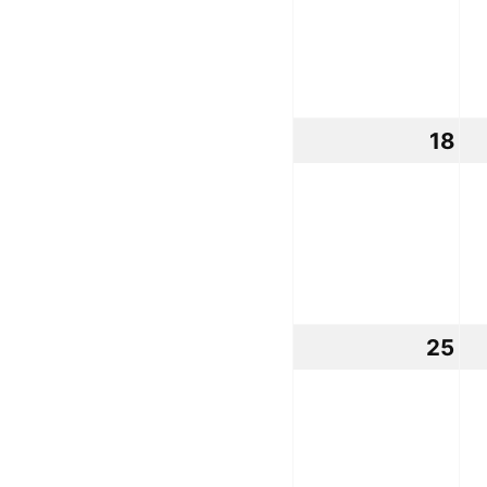
18
18
oc
20
25
25
oc
20