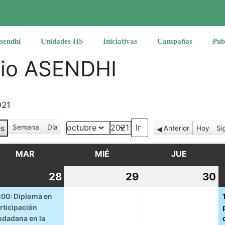
sendhi
Unidades HS
Iniciativas
Campañas
Pub
rio ASENDHI
021
s
Semana
Día
Anterior
Hoy
Si
Mes
Año
MAR
MARTES
MIÉ
MIÉRCOLES
JUE
JUEVES
28
28
(1
29
29
30
3
ptiembre,
septiembre,
event)
septiembre,
s
:00: Diploma en
rticipación
21
2021
2021
2
udadana en la