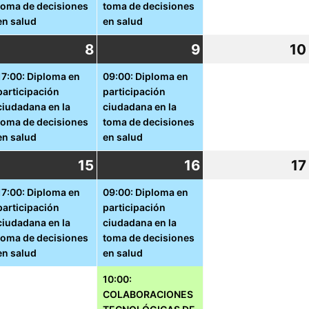
toma de decisiones
toma de decisiones
en salud
en salud
8
8
(1
9
9
(1
10
ctubre,
octubre,
event)
octubre,
event)
17:00: Diploma en
09:00: Diploma en
participación
participación
021
2021
2021
ciudadana en la
ciudadana en la
toma de decisiones
toma de decisiones
en salud
en salud
4
15
15
(1
16
16
(2
17
ctubre,
octubre,
event)
octubre,
events)
17:00: Diploma en
09:00: Diploma en
participación
participación
021
2021
2021
ciudadana en la
ciudadana en la
toma de decisiones
toma de decisiones
en salud
en salud
10:00:
COLABORACIONES