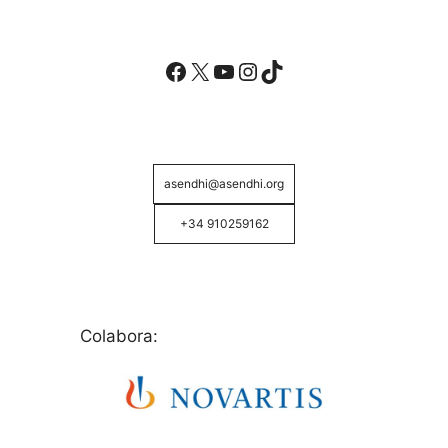
Facebook
X
YouTube
Instagram
TikTok
asendhi@asendhi.org
+34 910259162
Colabora: