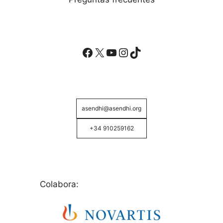
Facebook
X
YouTube
Instagram
TikTok
asendhi@asendhi.org
+34 910259162
Colabora: