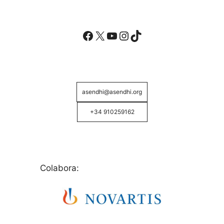
Facebook
X
YouTube
Instagram
TikTok
asendhi@asendhi.org
+34 910259162
Colabora: