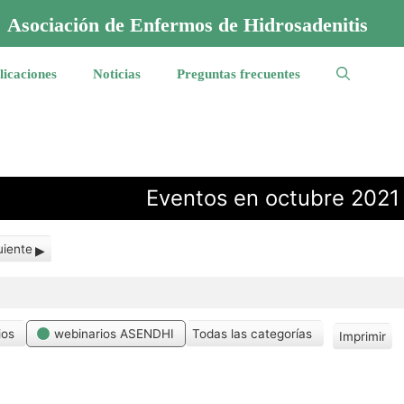
Asociación de Enfermos de Hidrosadenitis
licaciones
Noticias
Preguntas frecuentes
Eventos en octubre 2021
uiente
ios
webinarios ASENDHI
Todas las categorías
Imprimir
V
i
s
t