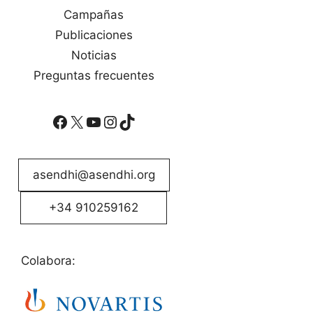
Campañas
Publicaciones
Noticias
Preguntas frecuentes
Facebook
X
YouTube
Instagram
TikTok
asendhi@asendhi.org
+34 910259162
Colabora: