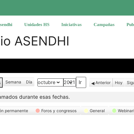
sendhi
Unidades HS
Iniciativas
Campañas
Pub
rio ASENDHI
s
Semana
Día
Anterior
Hoy
Sig
Mes
Año
amados durante esas fechas.
ón permanente
Foros y congresos
General
Webinar