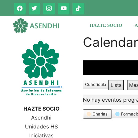
Saltar
al
contenido
HAZTE SOCIO
A
Calenda
Cuadrícula
Lista
Me
V
V
e
e
No hay eventos progr
r
r
c
HAZTE SOCIO
c
o
Categorías
Charlas
Formaci
Asendhi
o
m
o
m
Unidades HS
o
Iniciativas