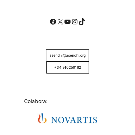
Facebook
X
YouTube
Instagram
TikTok
asendhi@asendhi.org
+34 910259162
Colabora: