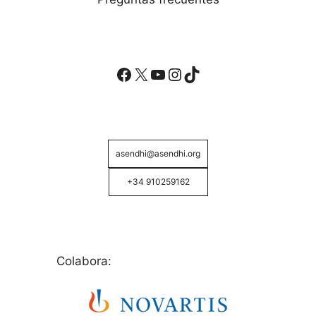
Facebook
X
YouTube
Instagram
TikTok
asendhi@asendhi.org
+34 910259162
Colabora: