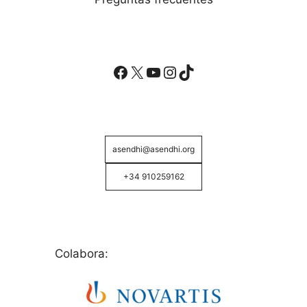
Facebook
X
YouTube
Instagram
TikTok
asendhi@asendhi.org
+34 910259162
Colabora: