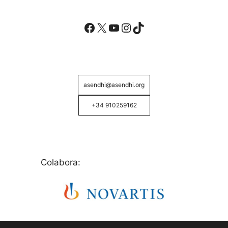
Facebook
X
YouTube
Instagram
TikTok
asendhi@asendhi.org
+34 910259162
Colabora: