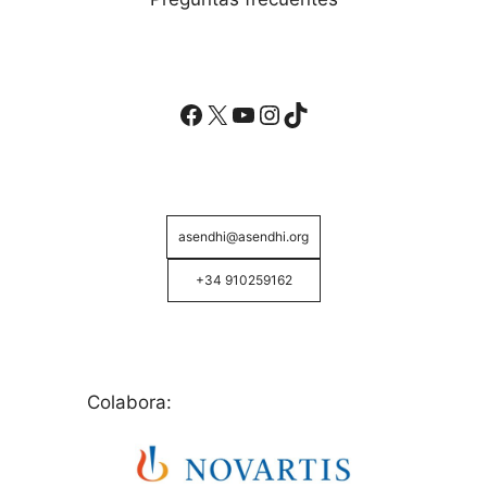
Facebook
X
YouTube
Instagram
TikTok
asendhi@asendhi.org
+34 910259162
Colabora: