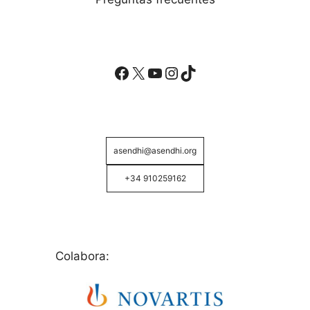
Facebook
X
YouTube
Instagram
TikTok
asendhi@asendhi.org
+34 910259162
Colabora: