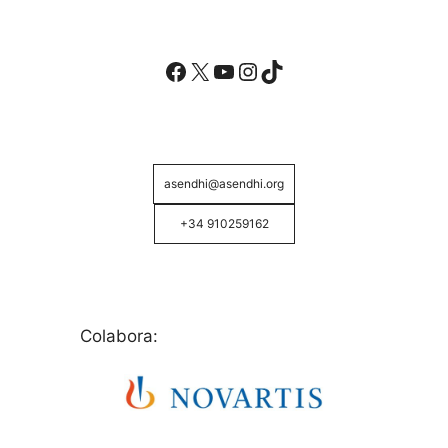
Facebook
X
YouTube
Instagram
TikTok
asendhi@asendhi.org
+34 910259162
Colabora: