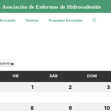
Asociación de Enfermos de Hidrosadenitis
licaciones
Noticias
Preguntas frecuentes
guiente
VIE
VIERNES
SÁB
SÁBADO
DOM
DOMI
0
1
1
2
2
3
eptiembre,
octubre,
octubre,
021
2021
2021
8
8
9
9
10