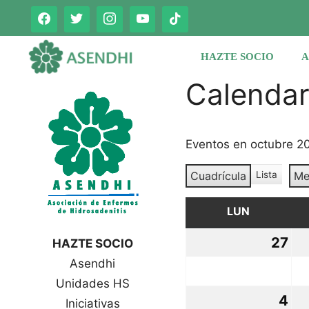
Saltar
al
contenido
HAZTE SOCIO
A
Calenda
Eventos en octubre 2
Cuadrícula
Lista
Me
V
V
e
e
r
LUN
LUNES
r
c
c
o
27
27
HAZTE SOCIO
o
m
Asendhi
se
o
m
o
Unidades HS
20
4
4
Iniciativas