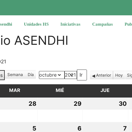
sendhi
Unidades HS
Iniciativas
Campañas
Pub
rio ASENDHI
021
s
Semana
Día
Anterior
Hoy
Si
Mes
Año
MAR
MARTES
MIÉ
MIÉRCOLES
JUE
JUEVES
28
28
29
29
30
3
ptiembre,
septiembre,
septiembre,
s
21
2021
2021
2
5
5
6
6
7
7