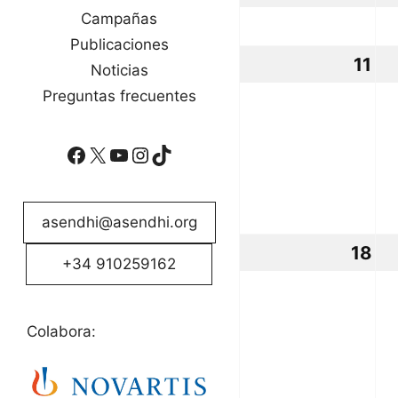
oc
Campañas
Publicaciones
20
11
11
Noticias
oc
Preguntas frecuentes
20
Facebook
X
YouTube
Instagram
TikTok
asendhi@asendhi.org
18
18
+34 910259162
oc
20
Colabora: