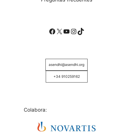
Facebook
X
YouTube
Instagram
TikTok
asendhi@asendhi.org
+34 910259162
Colabora: