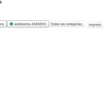
s
ios
webinarios ASENDHI
Todas las categorías
Imprimir
V
i
s
t
a
s