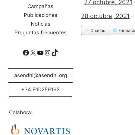
27 octubre, 2021
Campañas
Publicaciones
28 octubre, 2021
Noticias
Categorías
Charlas
Formaci
Preguntas frecuentes
Facebook
X
YouTube
Instagram
TikTok
asendhi@asendhi.org
+34 910259162
Colabora: