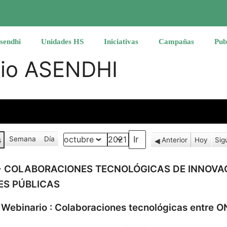
sendhi
Unidades HS
Iniciativas
Campañas
Pub
rio ASENDHI
s
Semana
Día
Anterior
Hoy
Sig
Mes
Año
-
COLABORACIONES TECNOLÓGICAS DE INNOVAC
ES PÚBLICAS
-
Webinario : Colaboraciones tecnológicas entre O