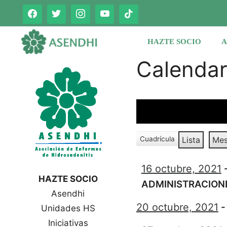
Saltar
al
contenido
HAZTE SOCIO
A
Calenda
Cuadrícula
Lista
Me
V
V
e
e
r
16 octubre, 2021
r
c
HAZTE SOCIO
c
ADMINISTRACION
o
Asendhi
o
m
o
20 octubre, 2021
m
Unidades HS
o
Iniciativas