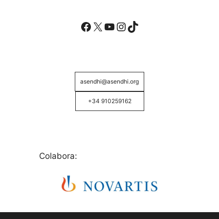
Facebook
X
YouTube
Instagram
TikTok
asendhi@asendhi.org
+34 910259162
Colabora: