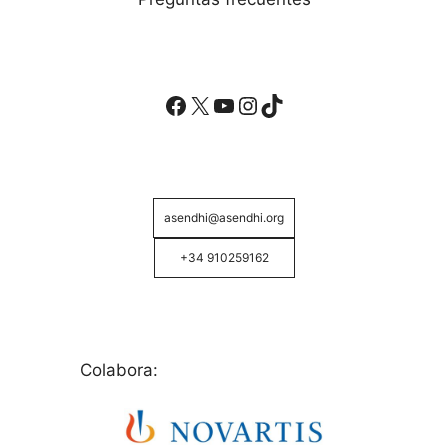
Facebook
X
YouTube
Instagram
TikTok
asendhi@asendhi.org
+34 910259162
Colabora: