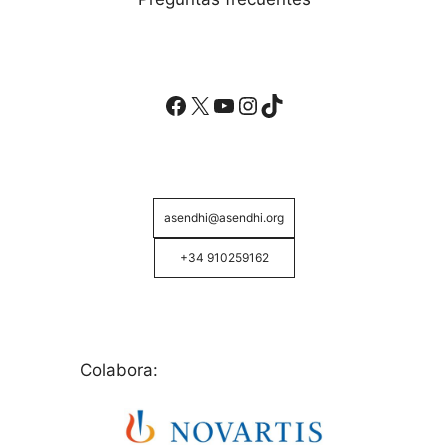
Facebook
X
YouTube
Instagram
TikTok
asendhi@asendhi.org
+34 910259162
Colabora: