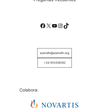
Facebook
X
YouTube
Instagram
TikTok
asendhi@asendhi.org
+34 910259162
Colabora: