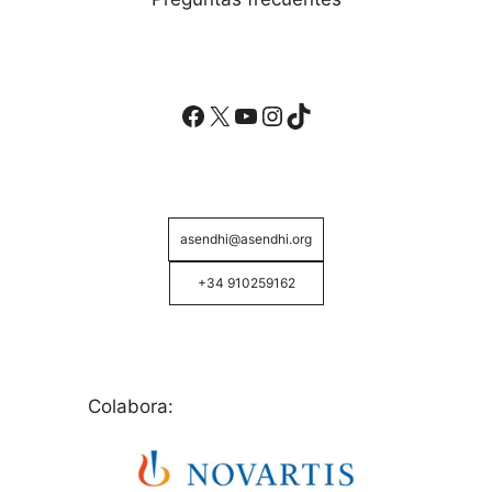
Facebook
X
YouTube
Instagram
TikTok
asendhi@asendhi.org
+34 910259162
Colabora: