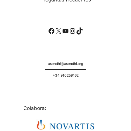
Facebook
X
YouTube
Instagram
TikTok
asendhi@asendhi.org
+34 910259162
Colabora: