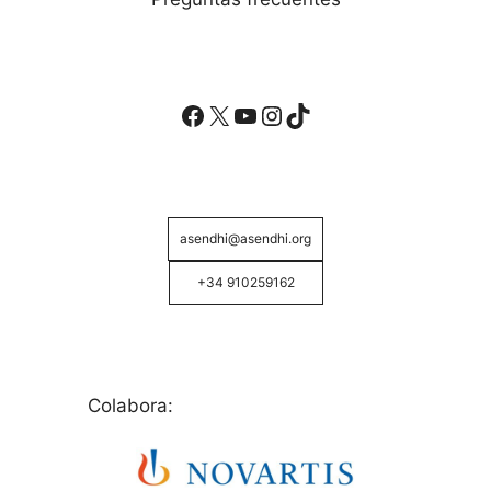
Facebook
X
YouTube
Instagram
TikTok
asendhi@asendhi.org
+34 910259162
Colabora: