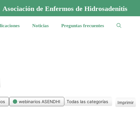
Asociación de Enfermos de Hidrosadenitis
licaciones
Noticias
Preguntas frecuentes
ios
webinarios ASENDHI
Todas las categorías
Imprimir
V
i
s
t
a
s