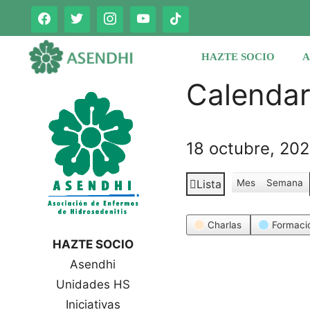
Saltar
al
contenido
HAZTE SOCIO
A
Calenda
18 octubre, 202
Lista
Mes
Semana
V
e
Categorías
r
Charlas
Formaci
c
HAZTE SOCIO
o
Asendhi
m
Unidades HS
o
Iniciativas