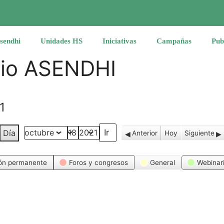
sendhi
Unidades HS
Iniciativas
Campañas
Pub
rio ASENDHI
1
Día
Anterior
Hoy
Siguiente
Mes
Día
Año
ón permanente
Foros y congresos
General
Webinar