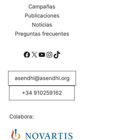
Campañas
Publicaciones
Noticias
Preguntas frecuentes
Facebook
X
YouTube
Instagram
TikTok
asendhi@asendhi.org
+34 910259162
Colabora: