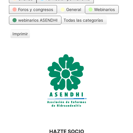
Foros y congresos
General
Webinarios
webinarios ASENDHI
Todas las categorías
Imprimir
V
i
s
t
a
s
HAZTE SOCIO