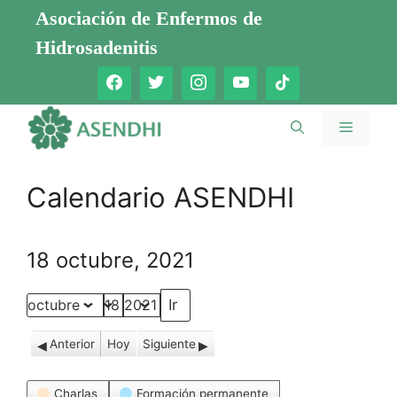
Saltar
Asociación de Enfermos de
al
Hidrosadenitis
contenido
Menú
Calendario ASENDHI
18 octubre, 2021
Mes
Día
Año
Anterior
Hoy
Siguiente
Categorías
Charlas
Formación permanente