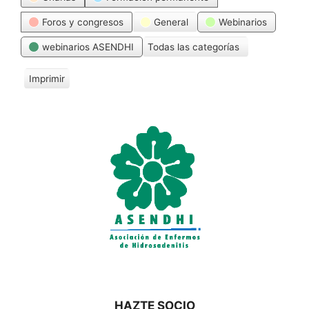
Foros y congresos
General
Webinarios
webinarios ASENDHI
Todas las categorías
Imprimir
V
i
s
t
a
s
HAZTE SOCIO