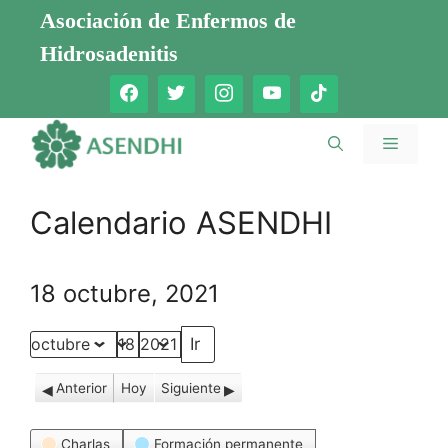
Saltar
Asociación de Enfermos de
al
Hidrosadenitis
contenido
Menú
Calendario ASENDHI
18 octubre, 2021
Mes
Día
Año
Anterior
Hoy
Siguiente
Categorías
Charlas
Formación permanente