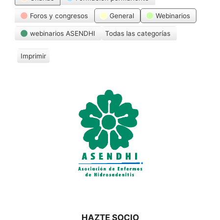
Foros y congresos
General
Webinarios
webinarios ASENDHI
Todas las categorías
Imprimir
V
i
s
t
a
s
HAZTE SOCIO