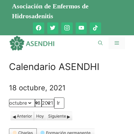
Saltar
Asociación de Enfermos de
al
Hidrosadenitis
contenido
Menú
Calendario ASENDHI
18 octubre, 2021
Mes
Día
Año
Anterior
Hoy
Siguiente
Categorías
Charlas
Formación permanente