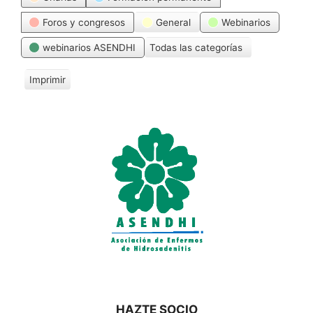
Foros y congresos
General
Webinarios
webinarios ASENDHI
Todas las categorías
Imprimir
V
i
s
t
a
s
HAZTE SOCIO