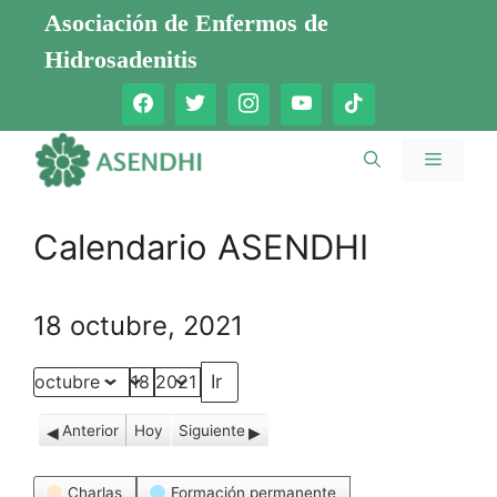
Saltar
Asociación de Enfermos de
al
Hidrosadenitis
contenido
Menú
Calendario ASENDHI
18 octubre, 2021
Mes
Día
Año
Anterior
Hoy
Siguiente
Categorías
Charlas
Formación permanente