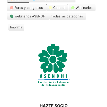
Foros y congresos
General
Webinarios
webinarios ASENDHI
Todas las categorías
Imprimir
V
i
s
t
a
s
HAZTE SOCIO