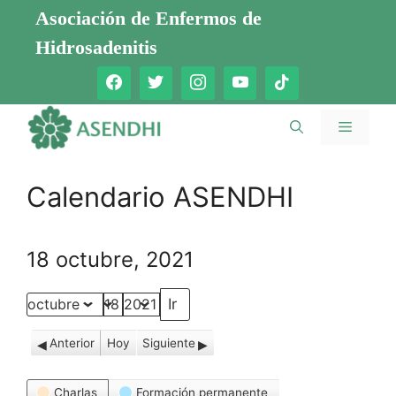
Saltar
Asociación de Enfermos de
al
Hidrosadenitis
contenido
Menú
Calendario ASENDHI
18 octubre, 2021
Mes
Día
Año
Anterior
Hoy
Siguiente
Categorías
Charlas
Formación permanente