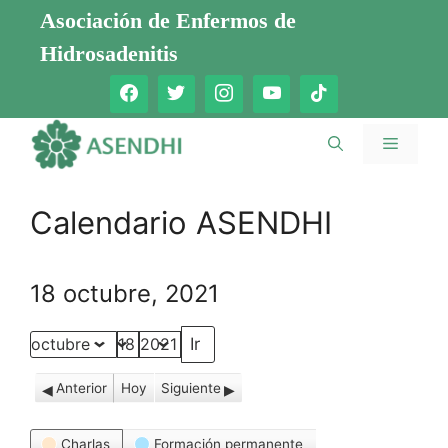
Saltar
Asociación de Enfermos de
al
Hidrosadenitis
contenido
Menú
Calendario ASENDHI
18 octubre, 2021
Mes
Día
Año
Anterior
Hoy
Siguiente
Categorías
Charlas
Formación permanente